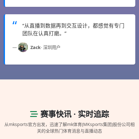
“从直播到数据再到交互设计，都感觉有专门
团队在认真打磨。”
Zack
· 深圳用户
赛事快讯 · 实时追踪
从mksports官方出发，迅速了解mk体育(MKsports集团)股份公司相
关的全球热门体育消息与直播动态