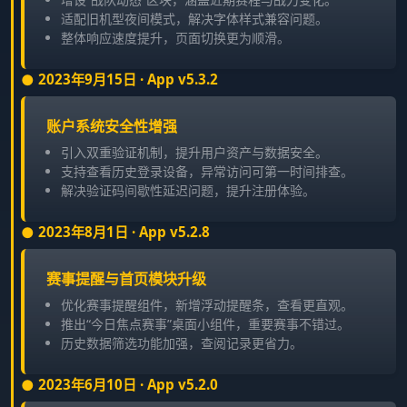
适配旧机型夜间模式，解决字体样式兼容问题。
整体响应速度提升，页面切换更为顺滑。
2023年9月15日 · App v5.3.2
账户系统安全性增强
引入双重验证机制，提升用户资产与数据安全。
支持查看历史登录设备，异常访问可第一时间排查。
解决验证码间歇性延迟问题，提升注册体验。
2023年8月1日 · App v5.2.8
赛事提醒与首页模块升级
优化赛事提醒组件，新增浮动提醒条，查看更直观。
推出“今日焦点赛事”桌面小组件，重要赛事不错过。
历史数据筛选功能加强，查阅记录更省力。
2023年6月10日 · App v5.2.0