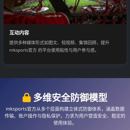
互动内容
提供多种媒体形式如图文、短视频、集锦回顾，提升
mksports官方 的平台使用粘性与用户参与感。
多维安全防御模型
mksports官方从多个层面构建立体式防御体系，涵盖数据
传输、账户操作与隐私保护，力求为用户营造安全、稳定的
使用体验。