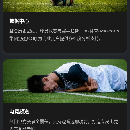
数据中心
整合历史战绩、球员状态与赛事趋势，mk体育(MKsports
集团)股份公司 为专业用户提供多维度分析支持。
电竞频道
热门电竞赛事全覆盖，支持边看边聊功能，打造专属电竞
内容互动专区。