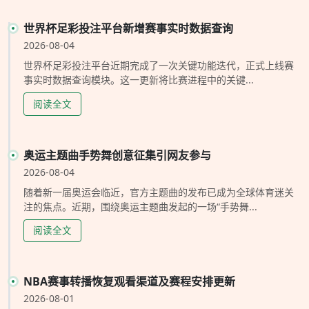
世界杯足彩投注平台新增赛事实时数据查询
2026-08-04
世界杯足彩投注平台近期完成了一次关键功能迭代，正式上线赛
事实时数据查询模块。这一更新将比赛进程中的关键...
阅读全文
奥运主题曲手势舞创意征集引网友参与
2026-08-04
随着新一届奥运会临近，官方主题曲的发布已成为全球体育迷关
注的焦点。近期，围绕奥运主题曲发起的一场“手势舞...
阅读全文
NBA赛事转播恢复观看渠道及赛程安排更新
2026-08-01