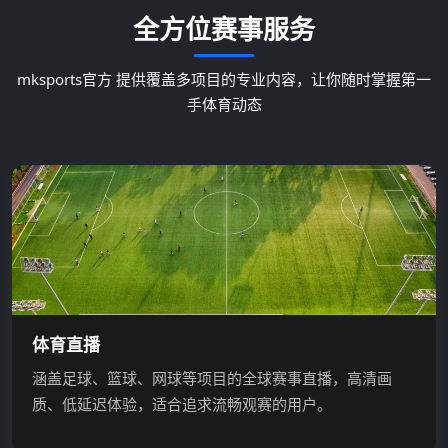
全方位赛事服务
mksports官方 提供覆盖多项目的专业内容，让你随时掌握第一
手体育动态
体育直播
涵盖足球、篮球、网球等项目的全球赛事直播，高清画
质、低延迟体验，适合追求流畅观赛的用户。