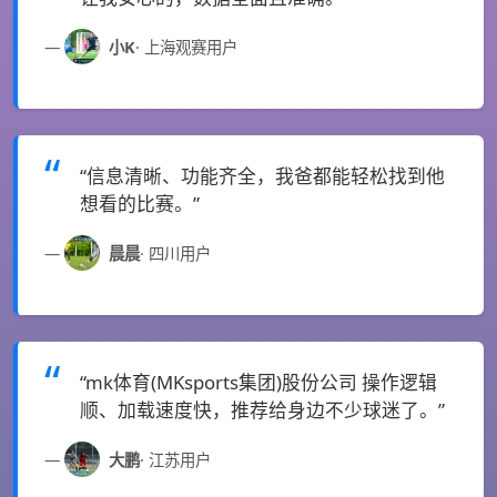
小K
· 上海观赛用户
“信息清晰、功能齐全，我爸都能轻松找到他
想看的比赛。”
晨晨
· 四川用户
“mk体育(MKsports集团)股份公司 操作逻辑
顺、加载速度快，推荐给身边不少球迷了。”
大鹏
· 江苏用户