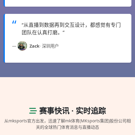
“从直播到数据再到交互设计，都感觉有专门
团队在认真打磨。”
Zack
· 深圳用户
赛事快讯 · 实时追踪
从mksports官方出发，迅速了解mk体育(MKsports集团)股份公司相
关的全球热门体育消息与直播动态