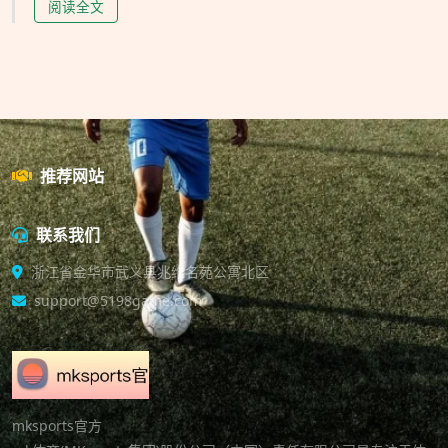
阅读全文
推荐网站
联系我们
浙江省金华市武义县兆维名苑公寓北区
support@5198game.com
mksports官方