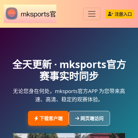
注册入口
全天更新 ·
mksports官方
赛事实时同步
无论您身在何处，
mksports官方APP
为您带来高
速、高清、稳定的观赛体验。
下载客户端
网页端访问