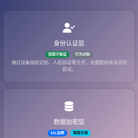
身份认证层
双因子验证
行为识别
通过设备指纹识别、人机验证等方式，全面阻挡非法访问
尝试。
数据加密层
SSL加密
隔离存储