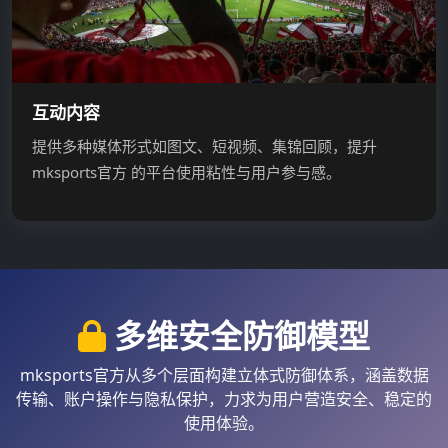
互动内容
提供多种媒体形式如图文、短视频、集锦回顾，提升
mksports官方 的平台使用粘性与用户参与感。
多维安全防御模型
mksports官方从多个层面构建立体式防御体系，涵盖数据
传输、账户操作与隐私保护，力求为用户营造安全、稳定的
使用体验。